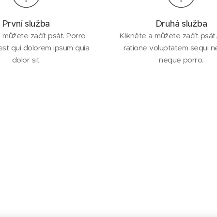
První služba
Druhá služba
a můžete začít psát. Porro
Klikněte a můžete začít psát.
st qui dolorem ipsum quia
ratione voluptatem sequi n
dolor sit.
neque porro.