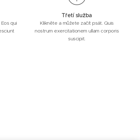
Třetí služba
 Eos qui
Klikněte a můžete začít psát. Quis
esciunt
nostrum exercitationem ullam corporis
suscipit.