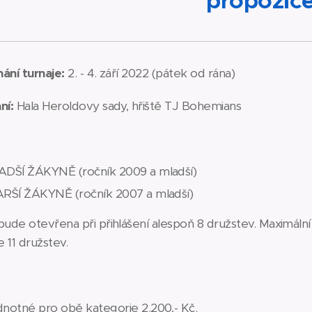
propozic
ání turnaje:
2. - 4. září 2022 (pátek od rána)
ní:
Hala Heroldovy sady, hřiště TJ Bohemians
DŠÍ ŽÁKYNĚ (ročník 2009 a mladší)
RŠÍ ŽÁKYNĚ (ročník 2007 a mladší)
bude otevřena při přihlášení alespoň 8 družstev. Maximální
e 11 družstev.
notné pro obě kategorie 2.200,- Kč.