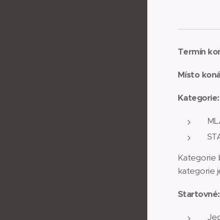
Termín kon
Místo koná
Kategorie:
MLA
STA
Kategorie 
kategorie j
Startovné:
Jed