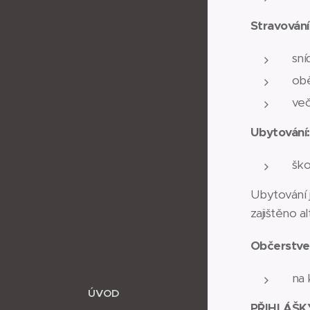
Stravování
sní
obě
več
Ubytování
ško
Ubytování 
zajištěno a
Občerstven
na 
ÚVOD
PŘIHLÁŠKY