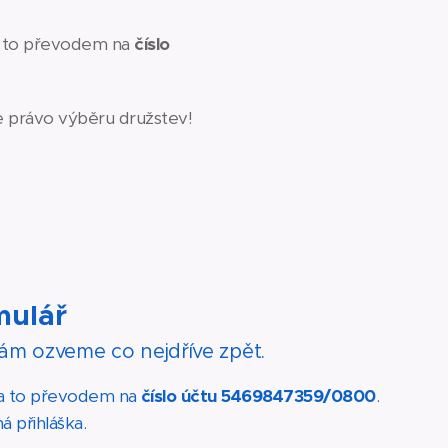
, a to převodem na
číslo
je právo výběru družstev!
rmulář
ám ozveme co nejdříve zpět.
č, a to převodem na
číslo účtu 5469847359/0800
.
 přihláška.