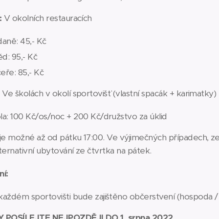
:
V
okolních restauracích
daně: 45,- Kč
d: 95,- Kč
eře: 85,- Kč
:
Ve školách v okolí sportovišť (vlastní spacák + karimatky)
la: 100 Kč/os/noc + 200 Kč/družstvo za úklid
je možné až od pátku 17:00. Ve výjimečných případech, z
lternativní ubytování ze čtvrtka na pátek.
í:
každém sportovišti bude zajištěno občerstvení (hospoda /
 POSÍLEJTE NEJPOZDĚJI DO 1. srpna 2022.